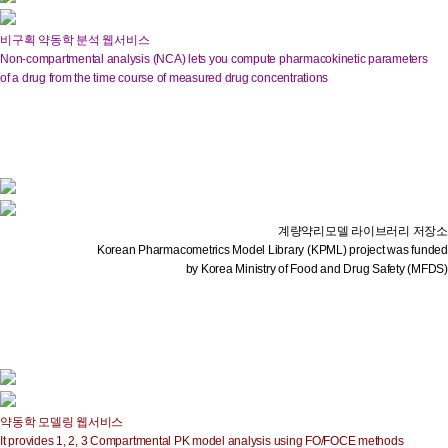
비구획 약동학 분석 웹서비스
Non-compartmental analysis (NCA) lets you compute pharmacokinetic parameters
of a drug from the time course of measured drug concentrations
계량약리모델 라이브러리 저장소
Korean Pharmacometrics Model Library (KPML) project was funded
by Korea Ministry of Food and Drug Safety (MFDS)
약동학 모델링 웹서비스
It provides 1, 2, 3 Compartmental PK model analysis using FO/FOCE methods