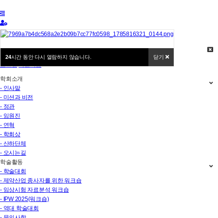
마이페이지
회원가입
대한임상약리학회
24
시간 동안 다시 열람하지 않습니다.
닫기
로그인
회원가입
학회소개
- 인사말
- 미션과 비전
- 정관
- 임원진
- 연혁
- 학회상
- 산하단체
- 오시는길
학술활동
- 학술대회
- 제약산업 종사자를 위한 워크숍
- 임상시험 자료분석 워크숍
- IPW 2025(워크숍)
- 역대 학술대회
- 문의사항