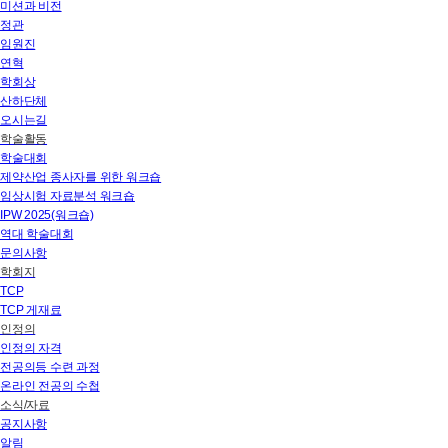
미션과 비전
정관
임원진
연혁
학회상
산하단체
오시는길
학술활동
학술대회
제약산업 종사자를 위한 워크숍
임상시험 자료분석 워크숍
IPW 2025(워크숍)
역대 학술대회
문의사항
학회지
TCP
TCP 게재료
인정의
인정의 자격
전공의등 수련 과정
온라인 전공의 수첩
소식/자료
공지사항
알림