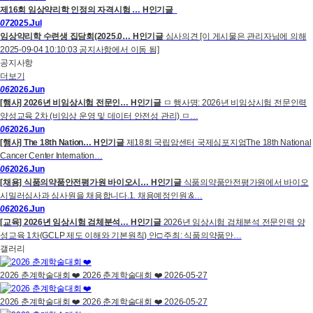
제16회 임상약리학 인정의 자격시험 …
H
인기글
07
2025.Jul
임상약리학 수련생 집담회(2025.0…
H
인기글
심사의견 [이 게시물은 관리자님에 의해
2025-09-04 10:10:03 공지사항에서 이동 됨]
공지사항
더보기
06
2026.Jun
[행사] 2026년 비임상시험 전문인…
H
인기글
ㅁ 행사명: 2026년 비임상시험 전문인력
양성교육 2차 (비임상 운영 및 데이터 안전성 관리) ㅁ…
06
2026.Jun
[행사] The 18th Nation…
H
인기글
제18회 국립암센터 국제심포지엄The 18th National
Cancer Center Internation…
06
2026.Jun
[채용] 식품의약품안전평가원 바이오시…
H
인기글
식품의약품안전평가원에서 바이오
시밀러심사과 심사원을 채용합니다.1. 채용예정인원:&…
06
2026.Jun
[교육] 2026년 임상시험 검체분석…
H
인기글
2026년 임상시험 검체분석 전문인력 양
성교육 1차(GCLP 제도 이해와 기본원칙) 안□ 주최: 식품의약품안…
갤러리
2026 춘계학술대회 ❤️
2026 춘계학술대회 ❤️
2026-05-27
2026 춘계학술대회 ❤️
2026 춘계학술대회 ❤️
2026-05-27